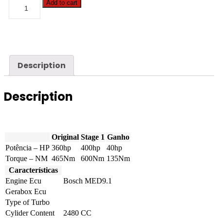
Audi
Add to cart
-
TT
-
2.5
TFSI
RS
Plus
Description
360hp
quantity
Description
Original
Stage 1
Ganho
Potência – HP
360hp
400hp
40hp
Torque – NM
465Nm
600Nm
135Nm
Características
Engine Ecu
Bosch MED9.1
Gerabox Ecu
Type of Turbo
Cylider Content
2480 CC