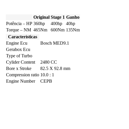
Original
Stage 1
Ganho
Potência – HP
360hp
400hp
40hp
Torque – NM
465Nm
600Nm
135Nm
Características
Engine Ecu
Bosch MED9.1
Gerabox Ecu
Type of Turbo
Cylider Content
2480 CC
Bore x Stroke
82.5 X 92.8 mm
Compression ratio
10.0 : 1
Engine Number
CEPB