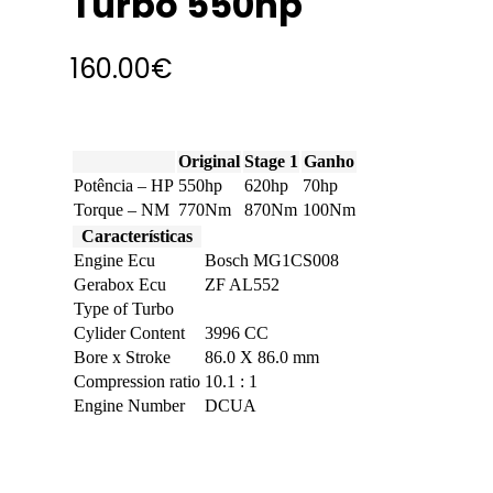
Turbo 550hp
160.00
€
Original
Stage 1
Ganho
Potência – HP
550hp
620hp
70hp
Torque – NM
770Nm
870Nm
100Nm
Características
Engine Ecu
Bosch MG1CS008
Gerabox Ecu
ZF AL552
Type of Turbo
Cylider Content
3996 CC
Bore x Stroke
86.0 X 86.0 mm
Compression ratio
10.1 : 1
Engine Number
DCUA