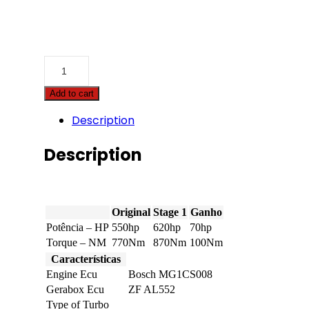
Bentley
-
Bentayga
Add to cart
-
4.0
Description
V8
Bi-
Turbo
Description
550hp
quantity
Original
Stage 1
Ganho
Potência – HP
550hp
620hp
70hp
Torque – NM
770Nm
870Nm
100Nm
Características
Engine Ecu
Bosch MG1CS008
Gerabox Ecu
ZF AL552
Type of Turbo