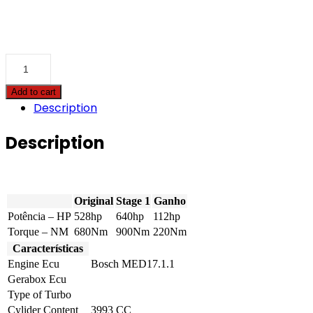
Bentley
-
Continental
Add to cart
Flying
Description
Spur
-
4.0
Description
V8
S
528hp
quantity
Original
Stage 1
Ganho
Potência – HP
528hp
640hp
112hp
Torque – NM
680Nm
900Nm
220Nm
Características
Engine Ecu
Bosch MED17.1.1
Gerabox Ecu
Type of Turbo
Cylider Content
3993 CC