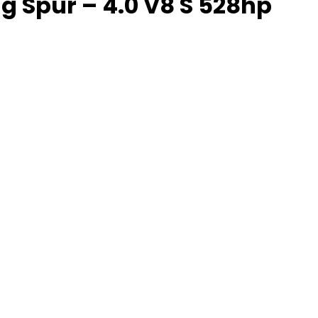
ng Spur – 4.0 V8 S 528hp