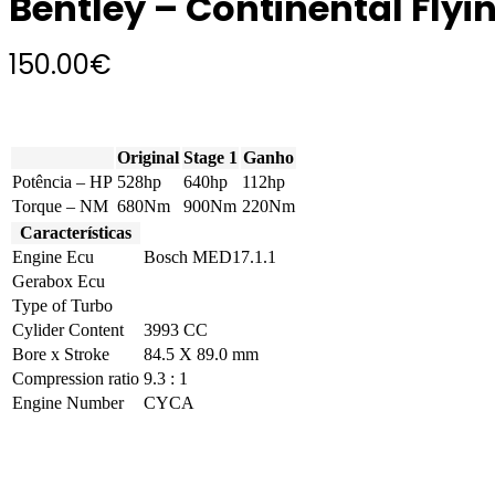
Bentley – Continental Flyi
150.00
€
Original
Stage 1
Ganho
Potência – HP
528hp
640hp
112hp
Torque – NM
680Nm
900Nm
220Nm
Características
Engine Ecu
Bosch MED17.1.1
Gerabox Ecu
Type of Turbo
Cylider Content
3993 CC
Bore x Stroke
84.5 X 89.0 mm
Compression ratio
9.3 : 1
Engine Number
CYCA