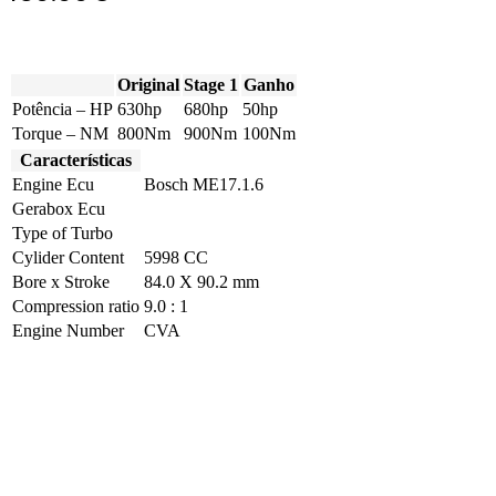
Original
Stage 1
Ganho
Potência – HP
630hp
680hp
50hp
Torque – NM
800Nm
900Nm
100Nm
Características
Engine Ecu
Bosch ME17.1.6
Gerabox Ecu
Type of Turbo
Cylider Content
5998 CC
Bore x Stroke
84.0 X 90.2 mm
Compression ratio
9.0 : 1
Engine Number
CVA