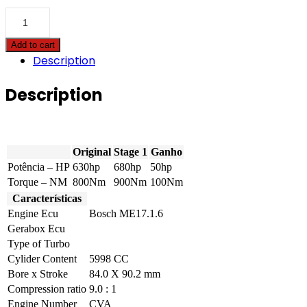
Bentley
-
Continental
Add to cart
GTC
Description
-
6.0
W12
Description
Bi-
Turbo
630hp
quantity
Original
Stage 1
Ganho
Potência – HP
630hp
680hp
50hp
Torque – NM
800Nm
900Nm
100Nm
Características
Engine Ecu
Bosch ME17.1.6
Gerabox Ecu
Type of Turbo
Cylider Content
5998 CC
Bore x Stroke
84.0 X 90.2 mm
Compression ratio
9.0 : 1
Engine Number
CVA