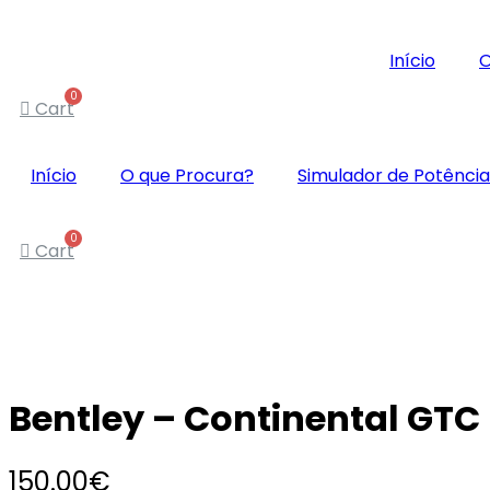
Início
O
Cart
Início
O que Procura?
Simulador de Potência
Cart
Bentley – Continental GTC
150.00
€