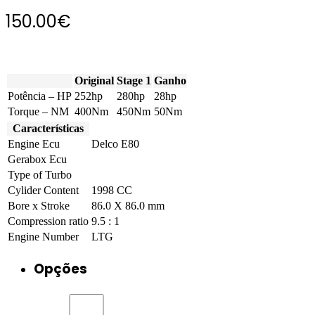
150.00
€
Original
Stage 1
Ganho
Potência – HP
252hp
280hp
28hp
Torque – NM
400Nm
450Nm
50Nm
Características
Engine Ecu
Delco E80
Gerabox Ecu
Type of Turbo
Cylider Content
1998 CC
Bore x Stroke
86.0 X 86.0 mm
Compression ratio
9.5 : 1
Engine Number
LTG
Opções