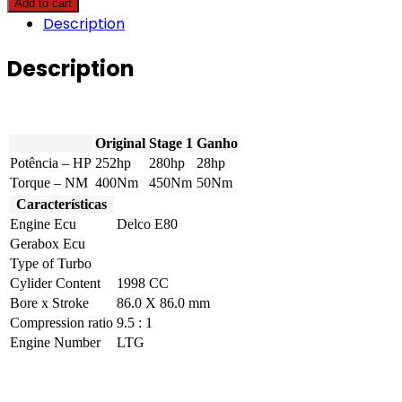
Add to cart
-
Description
2.0
Turbo
252hp
Description
quantity
Original
Stage 1
Ganho
Potência – HP
252hp
280hp
28hp
Torque – NM
400Nm
450Nm
50Nm
Características
Engine Ecu
Delco E80
Gerabox Ecu
Type of Turbo
Cylider Content
1998 CC
Bore x Stroke
86.0 X 86.0 mm
Compression ratio
9.5 : 1
Engine Number
LTG