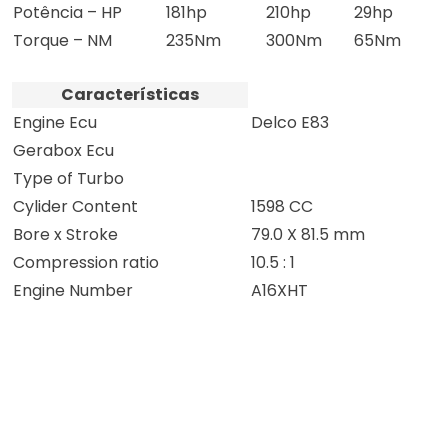
Potência – HP
181hp
210hp
29hp
Torque – NM
235Nm
300Nm
65Nm
Características
Engine Ecu
Delco E83
Gerabox Ecu
Type of Turbo
Cylider Content
1598 CC
Bore x Stroke
79.0 X 81.5 mm
Compression ratio
10.5 : 1
Engine Number
A16XHT