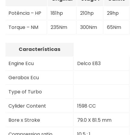
Potência – HP
181hp
210hp
29hp
Torque – NM
235Nm
300Nm
65Nm
Características
Engine Ecu
Delco E83
Gerabox Ecu
Type of Turbo
Cylider Content
1598 CC
Bore x Stroke
79.0 X 81.5 mm
Compression ratio
10.5 : 1