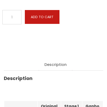
Buick
ADD TO CART
-
Excelle
GT
-
1.6
Turbo
181hp
quantity
Description
Description
Original
Stage 1
Ganho