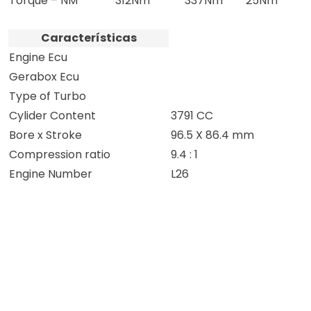
Torque – NM
312Nm
337Nm
25Nm
Características
Engine Ecu
Gerabox Ecu
Type of Turbo
Cylider Content
3791 CC
Bore x Stroke
96.5 X 86.4 mm
Compression ratio
9.4 : 1
Engine Number
L26