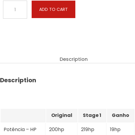
Buick
ADD TO CART
-
Lacrosse
-
3.8
V6
200hp
quantity
Description
Description
Original
Stage 1
Ganho
Potência – HP
200hp
219hp
19hp