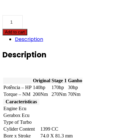
Buick
-
Regal
Add to cart
-
Description
1.4
Turbo
140hp
Description
quantity
Original
Stage 1
Ganho
Potência – HP
140hp
170hp
30hp
Torque – NM
200Nm
270Nm
70Nm
Características
Engine Ecu
Gerabox Ecu
Type of Turbo
Cylider Content
1399 CC
Bore x Stroke
74.0 X 81.3 mm