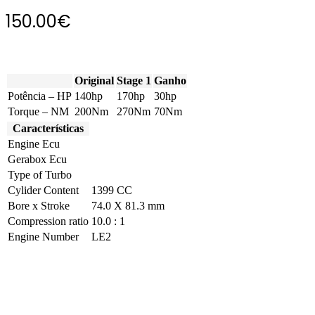
150.00
€
Original
Stage 1
Ganho
Potência – HP
140hp
170hp
30hp
Torque – NM
200Nm
270Nm
70Nm
Características
Engine Ecu
Gerabox Ecu
Type of Turbo
Cylider Content
1399 CC
Bore x Stroke
74.0 X 81.3 mm
Compression ratio
10.0 : 1
Engine Number
LE2