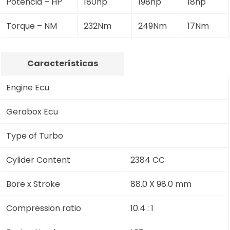
Potência – HP
180hp
198hp
18hp
Torque – NM
232Nm
249Nm
17Nm
Características
Engine Ecu
Gerabox Ecu
Type of Turbo
Cylider Content
2384 CC
Bore x Stroke
88.0 X 98.0 mm
Compression ratio
10.4 : 1