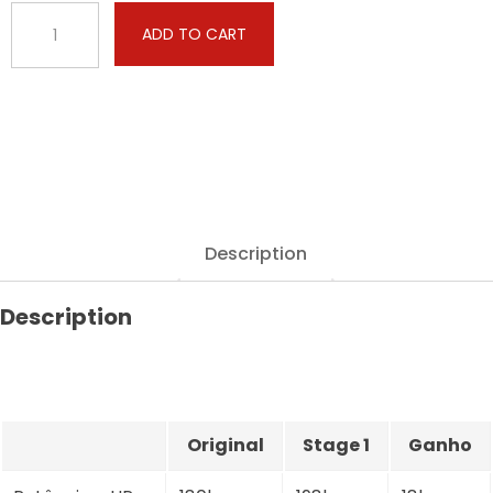
Buick
ADD TO CART
-
Verano
-
2.4i
180hp
quantity
Description
Description
Original
Stage 1
Ganho