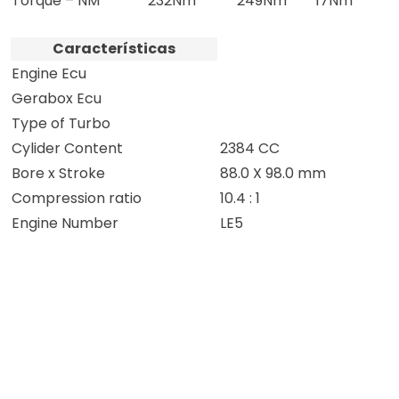
Torque – NM
232Nm
249Nm
17Nm
Características
Engine Ecu
Gerabox Ecu
Type of Turbo
Cylider Content
2384 CC
Bore x Stroke
88.0 X 98.0 mm
Compression ratio
10.4 : 1
Engine Number
LE5