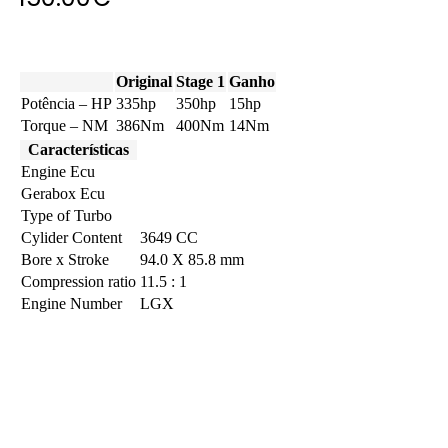
Original
Stage 1
Ganho
Potência – HP
335hp
350hp
15hp
Torque – NM
386Nm
400Nm
14Nm
Características
Engine Ecu
Gerabox Ecu
Type of Turbo
Cylider Content
3649 CC
Bore x Stroke
94.0 X 85.8 mm
Compression ratio
11.5 : 1
Engine Number
LGX