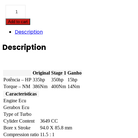
Cadillac
-
ATS
Add to cart
-
3.6
Description
V6
335hp
Description
quantity
Original
Stage 1
Ganho
Potência – HP
335hp
350hp
15hp
Torque – NM
386Nm
400Nm
14Nm
Características
Engine Ecu
Gerabox Ecu
Type of Turbo
Cylider Content
3649 CC
Bore x Stroke
94.0 X 85.8 mm
Compression ratio
11.5 : 1