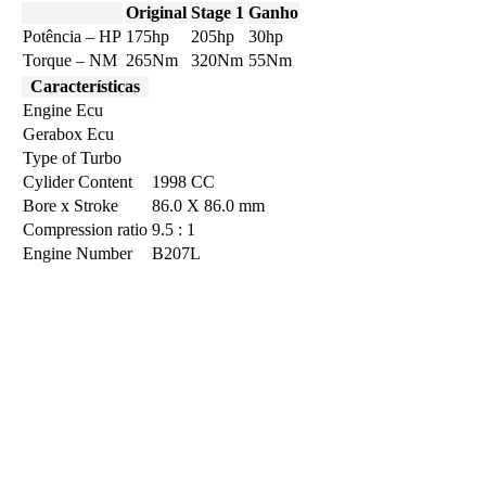
Original
Stage 1
Ganho
Potência – HP
175hp
205hp
30hp
Torque – NM
265Nm
320Nm
55Nm
Características
Engine Ecu
Gerabox Ecu
Type of Turbo
Cylider Content
1998 CC
Bore x Stroke
86.0 X 86.0 mm
Compression ratio
9.5 : 1
Engine Number
B207L