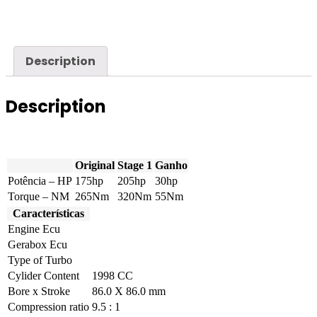
-
2.0T
175hp
quantity
Description
Description
Original
Stage 1
Ganho
Potência – HP
175hp
205hp
30hp
Torque – NM
265Nm
320Nm
55Nm
Características
Engine Ecu
Gerabox Ecu
Type of Turbo
Cylider Content
1998 CC
Bore x Stroke
86.0 X 86.0 mm
Compression ratio
9.5 : 1