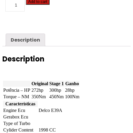
Cadillac
Add to cart
-
CTS
-
2.0
Turbo
272hp
quantity
Description
Description
Original
Stage 1
Ganho
Potência – HP
272hp
300hp
28hp
Torque – NM
350Nm
450Nm
100Nm
Características
Engine Ecu
Delco E39A
Gerabox Ecu
Type of Turbo
Cylider Content
1998 CC