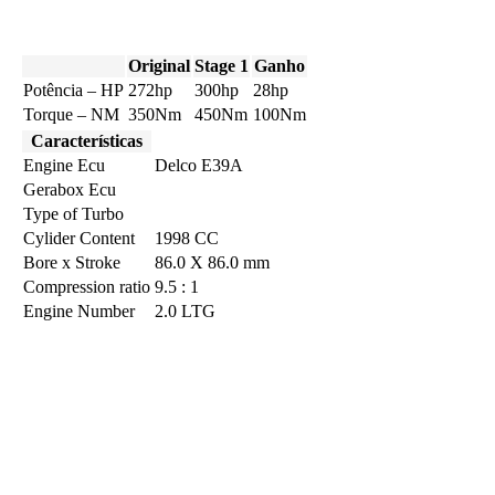
Original
Stage 1
Ganho
Potência – HP
272hp
300hp
28hp
Torque – NM
350Nm
450Nm
100Nm
Características
Engine Ecu
Delco E39A
Gerabox Ecu
Type of Turbo
Cylider Content
1998 CC
Bore x Stroke
86.0 X 86.0 mm
Compression ratio
9.5 : 1
Engine Number
2.0 LTG