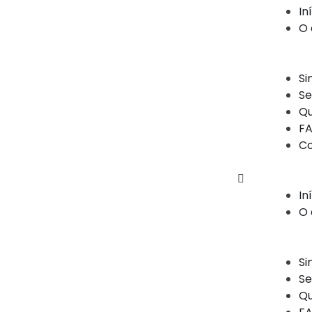
In
O 
Si
Se
Q
FA
Co
In
O 
Si
Se
Q