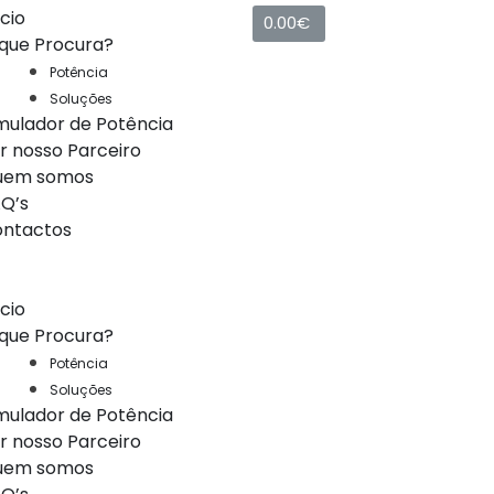
ício
0.00
€
que Procura?
Potência
Soluções
mulador de Potência
r nosso Parceiro
uem somos
Q’s
ntactos
ício
que Procura?
Potência
Soluções
mulador de Potência
r nosso Parceiro
uem somos