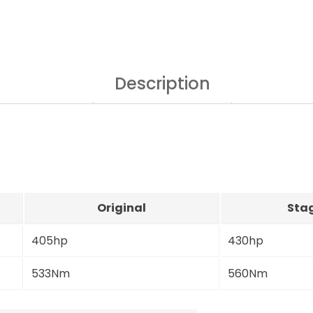
Description
Original
Stag
405hp
430hp
533Nm
560Nm