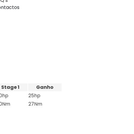
Q’s
ntactos
Stage 1
Ganho
0hp
25hp
0Nm
27Nm