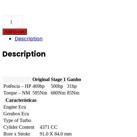
Cadillac
-
STS
Add to cart
-
Description
4.4
V8
469hp
Description
quantity
Original
Stage 1
Ganho
Potência – HP
469hp
500hp
31hp
Torque – NM
595Nm
680Nm
85Nm
Características
Engine Ecu
Gerabox Ecu
Type of Turbo
Cylider Content
4371 CC
Bore x Stroke
91.0 X 84.0 mm