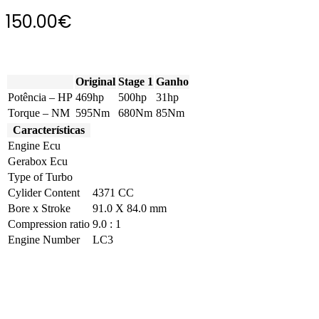
150.00
€
Original
Stage 1
Ganho
Potência – HP
469hp
500hp
31hp
Torque – NM
595Nm
680Nm
85Nm
Características
Engine Ecu
Gerabox Ecu
Type of Turbo
Cylider Content
4371 CC
Bore x Stroke
91.0 X 84.0 mm
Compression ratio
9.0 : 1
Engine Number
LC3