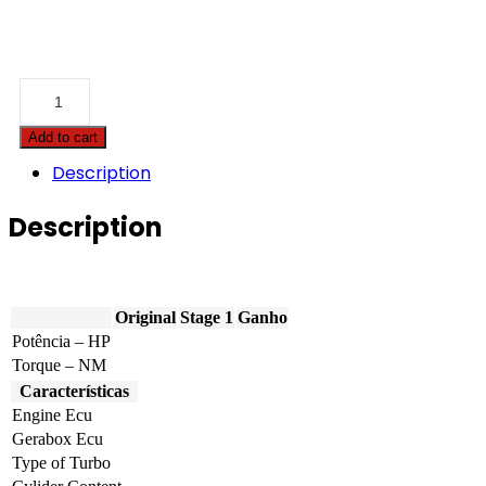
Cadillac
-
XT5
Add to cart
-
3.6
Description
V6
310hp
Description
quantity
Original
Stage 1
Ganho
Potência – HP
Torque – NM
Características
Engine Ecu
Gerabox Ecu
Type of Turbo