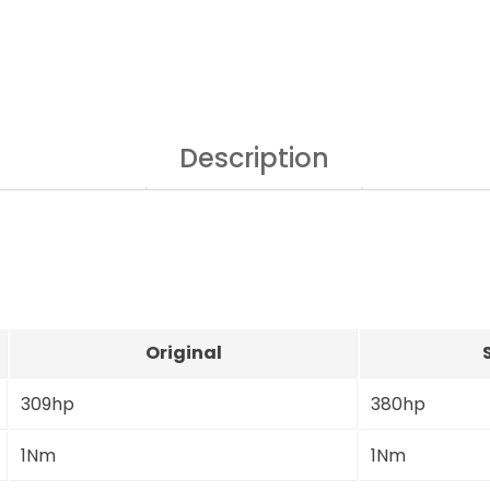
Description
Original
309hp
380hp
1Nm
1Nm