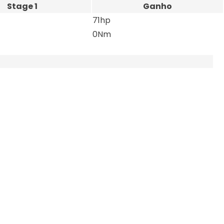
Stage 1
Ganho
71hp
0Nm