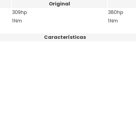
Original
309hp
380hp
1Nm
1Nm
Características