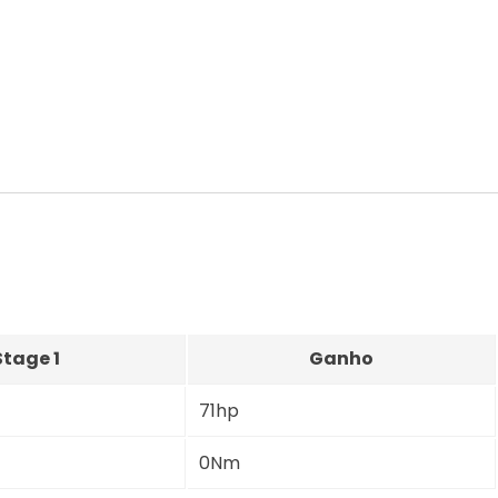
Stage 1
Ganho
71hp
0Nm