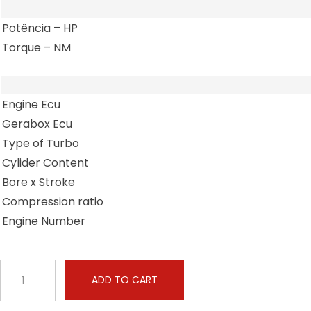
Potência – HP
Torque – NM
Engine Ecu
Gerabox Ecu
Type of Turbo
Cylider Content
Bore x Stroke
Compression ratio
Engine Number
Case
ADD TO CART
-
AF