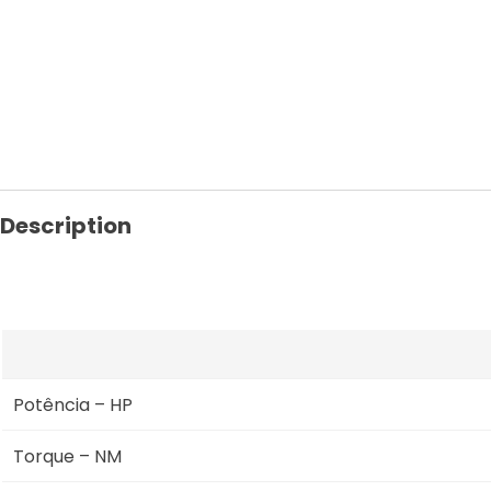
-
2588
8.3
Capspump
309hp
quantity
Description
Potência – HP
Torque – NM