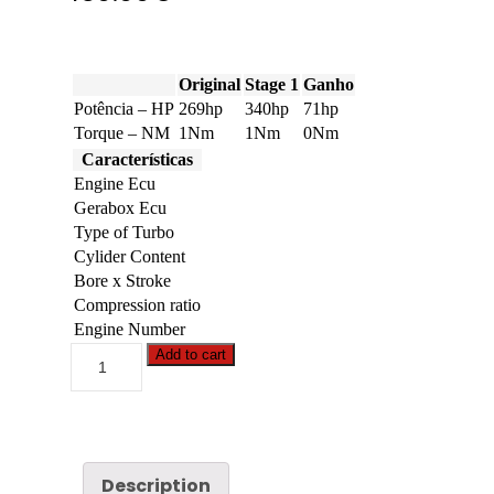
Original
Stage 1
Ganho
Potência – HP
269hp
340hp
71hp
Torque – NM
1Nm
1Nm
0Nm
Características
Engine Ecu
Gerabox Ecu
Type of Turbo
Cylider Content
Bore x Stroke
Compression ratio
Engine Number
Case
Add to cart
-
AF
-
5130
6.7
Tier
Description
4A