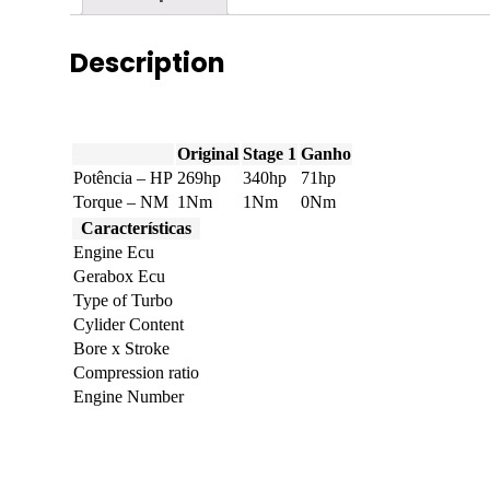
269hp
quantity
Description
Original
Stage 1
Ganho
Potência – HP
269hp
340hp
71hp
Torque – NM
1Nm
1Nm
0Nm
Características
Engine Ecu
Gerabox Ecu
Type of Turbo
Cylider Content
Bore x Stroke
Compression ratio
Engine Number