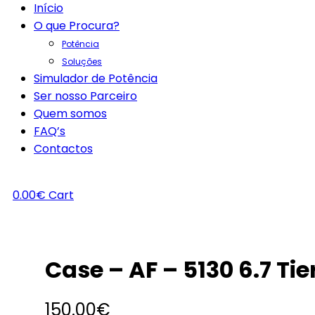
Início
O que Procura?
Potência
Soluções
Simulador de Potência
Ser nosso Parceiro
Quem somos
FAQ’s
Contactos
0.00
€
Cart
Case – AF – 5130 6.7 Ti
150.00
€