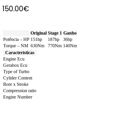
150.00
€
Original
Stage 1
Ganho
Potência – HP
151hp
187hp
36hp
Torque – NM
630Nm
770Nm
140Nm
Características
Engine Ecu
Gerabox Ecu
Type of Turbo
Cylider Content
Bore x Stroke
Compression ratio
Engine Number