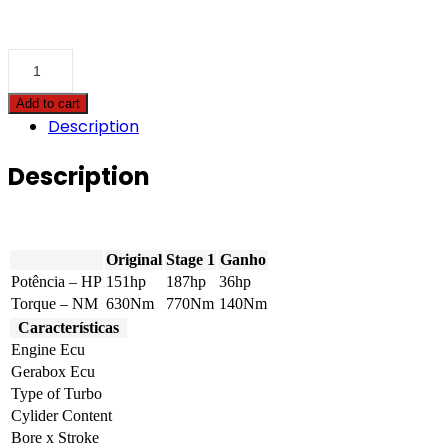
Case
-
CVX
Add to cart
-
Description
150
6.6
151hp
Description
quantity
Original
Stage 1
Ganho
Potência – HP
151hp
187hp
36hp
Torque – NM
630Nm
770Nm
140Nm
Características
Engine Ecu
Gerabox Ecu
Type of Turbo
Cylider Content
Bore x Stroke