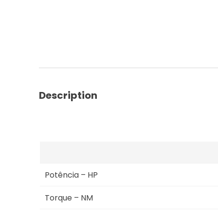
-
105U
3.4
Tier
4A
106hp
quantity
Description
Potência – HP
Torque – NM