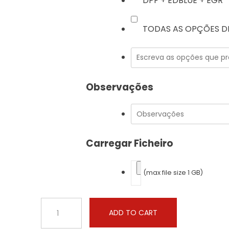
DPF + EDBLUE + EGR
TODAS AS OPÇÕES DI
Observações
Carregar Ficheiro
(max file size 1 GB)
Case
ADD TO CART
-
Farmall