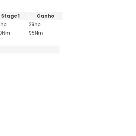
Stage 1
Ganho
5hp
29hp
0Nm
95Nm