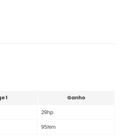
e 1
Ganho
29hp
95Nm