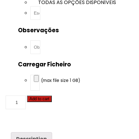
TODAS AS OPÇÕES DISPONÍVEIS
Observações
Carregar Ficheiro
(max file size 1 GB)
Case
Add to cart
-
Farmall
-
85A
3.4
Tier
4A
Description