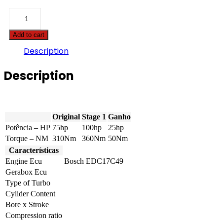
Case
-
Farmall
Add to cart
-
C75
Description
3.2
75hp
Description
quantity
Original
Stage 1
Ganho
Potência – HP
75hp
100hp
25hp
Torque – NM
310Nm
360Nm
50Nm
Características
Engine Ecu
Bosch EDC17C49
Gerabox Ecu
Type of Turbo
Cylider Content
Bore x Stroke
Compression ratio