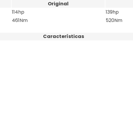
Original
114hp
139hp
461Nm
520Nm
Características