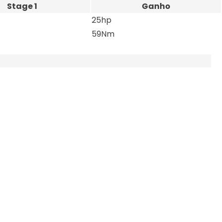
Stage 1
Ganho
25hp
59Nm