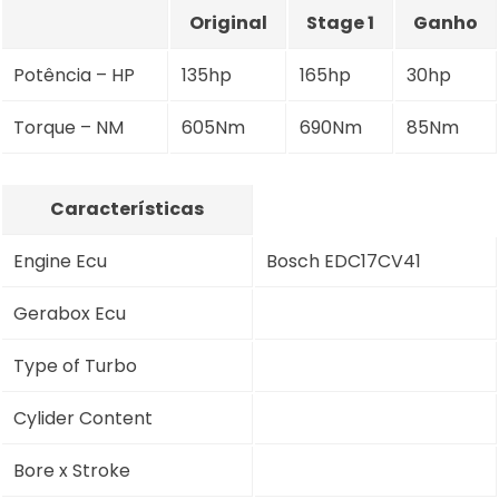
Original
Stage 1
Ganho
Potência – HP
135hp
165hp
30hp
Torque – NM
605Nm
690Nm
85Nm
Características
Engine Ecu
Bosch EDC17CV41
Gerabox Ecu
Type of Turbo
Cylider Content
Bore x Stroke