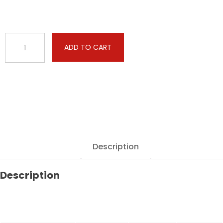
Case
ADD TO CART
-
Maxxum
-
135
4.5
Tier
4A
135hp
quantity
Description
Description