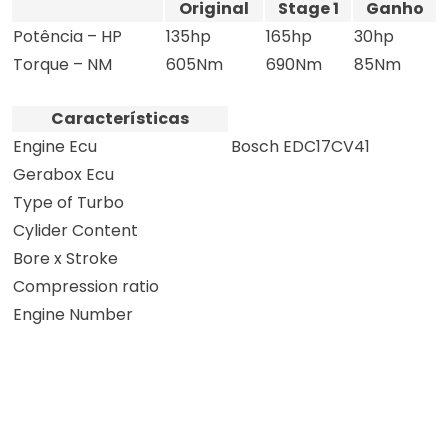
Original
Stage 1
Ganho
Potência – HP
135hp
165hp
30hp
Torque – NM
605Nm
690Nm
85Nm
Características
Engine Ecu
Bosch EDC17CV41
Gerabox Ecu
Type of Turbo
Cylider Content
Bore x Stroke
Compression ratio
Engine Number