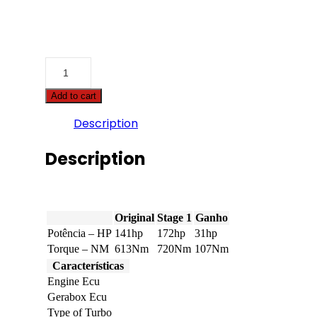
Case
-
Maxxum
Add to cart
-
140
Description
6.7
Tier
4A
Description
141hp
quantity
Original
Stage 1
Ganho
Potência – HP
141hp
172hp
31hp
Torque – NM
613Nm
720Nm
107Nm
Características
Engine Ecu
Gerabox Ecu
Type of Turbo