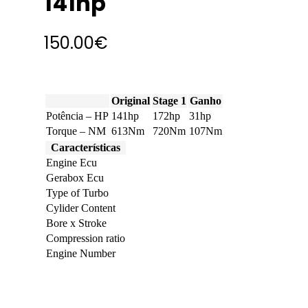
141hp
150.00
€
Original
Stage 1
Ganho
Potência – HP
141hp
172hp
31hp
Torque – NM
613Nm
720Nm
107Nm
Características
Engine Ecu
Gerabox Ecu
Type of Turbo
Cylider Content
Bore x Stroke
Compression ratio
Engine Number