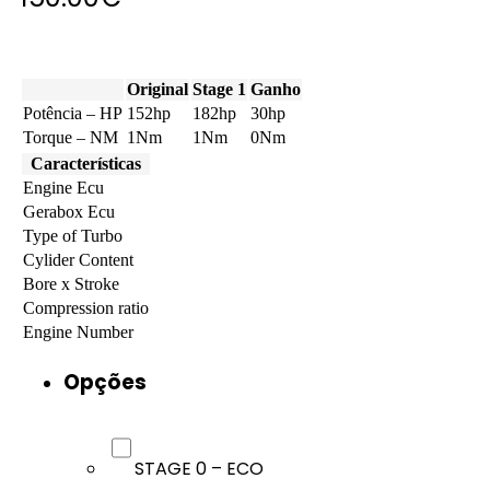
Original
Stage 1
Ganho
Potência – HP
152hp
182hp
30hp
Torque – NM
1Nm
1Nm
0Nm
Características
Engine Ecu
Gerabox Ecu
Type of Turbo
Cylider Content
Bore x Stroke
Compression ratio
Engine Number
Opções
STAGE 0 – ECO