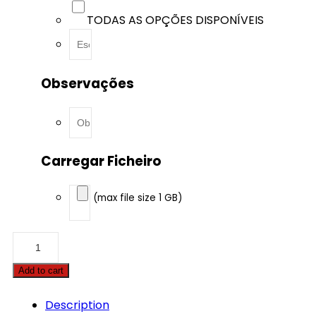
TODAS AS OPÇÕES DISPONÍVEIS
Observações
Carregar Ficheiro
(max file size 1 GB)
Case
-
Maxxum
Add to cart
-
CVX
135
Description
4.5