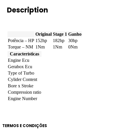
Tier
Description
4B
152hp
quantity
Original
Stage 1
Ganho
Potência – HP
152hp
182hp
30hp
Torque – NM
1Nm
1Nm
0Nm
Características
Engine Ecu
Gerabox Ecu
Type of Turbo
Cylider Content
Bore x Stroke
Compression ratio
Engine Number
TERMOS E CONDIÇÕES