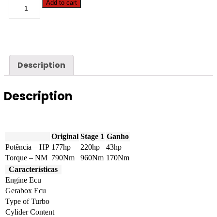
Case
Add to cart
-
MXM
-
175
7.5
177hp
quantity
Description
Description
Original
Stage 1
Ganho
Potência – HP
177hp
220hp
43hp
Torque – NM
790Nm
960Nm
170Nm
Características
Engine Ecu
Gerabox Ecu
Type of Turbo
Cylider Content