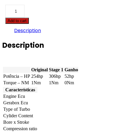
Case
-
Patriot
Add to cart
-
3240
Description
6.7
Tier
Description
4B
254hp
quantity
Original
Stage 1
Ganho
Potência – HP
254hp
306hp
52hp
Torque – NM
1Nm
1Nm
0Nm
Características
Engine Ecu
Gerabox Ecu
Type of Turbo
Cylider Content
Bore x Stroke
Compression ratio