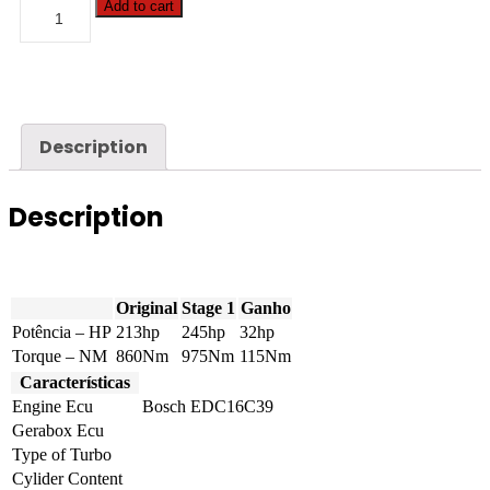
Case
Add to cart
-
Puma
-
210
6.7
213hp
quantity
Description
Description
Original
Stage 1
Ganho
Potência – HP
213hp
245hp
32hp
Torque – NM
860Nm
975Nm
115Nm
Características
Engine Ecu
Bosch EDC16C39
Gerabox Ecu
Type of Turbo
Cylider Content