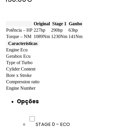
Original
Stage 1
Ganho
Potência – HP
227hp
290hp
63hp
Torque – NM
1089Nm
1230Nm
141Nm
Características
Engine Ecu
Gerabox Ecu
Type of Turbo
Cylider Content
Bore x Stroke
Compression ratio
Engine Number
Opções
STAGE 0 – ECO