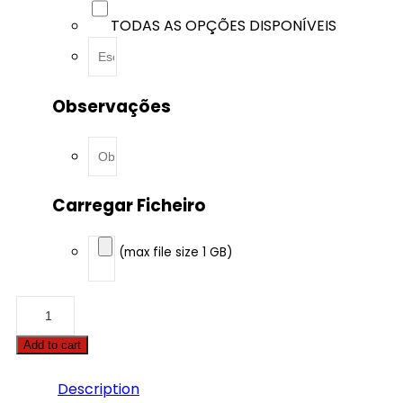
TODAS AS OPÇÕES DISPONÍVEIS
Observações
Carregar Ficheiro
(max file size 1 GB)
Case
-
Puma
Add to cart
-
230
6.7
Description
Tier