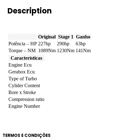
4A
Description
227hp
quantity
Original
Stage 1
Ganho
Potência – HP
227hp
290hp
63hp
Torque – NM
1089Nm
1230Nm
141Nm
Características
Engine Ecu
Gerabox Ecu
Type of Turbo
Cylider Content
Bore x Stroke
Compression ratio
Engine Number
TERMOS E CONDIÇÕES