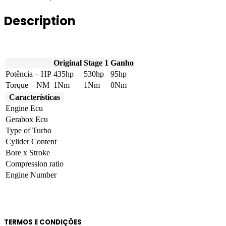
12.9
Tier
Description
4A
435hp
quantity
Original
Stage 1
Ganho
Potência – HP
435hp
530hp
95hp
Torque – NM
1Nm
1Nm
0Nm
Características
Engine Ecu
Gerabox Ecu
Type of Turbo
Cylider Content
Bore x Stroke
Compression ratio
Engine Number
TERMOS E CONDIÇÕES