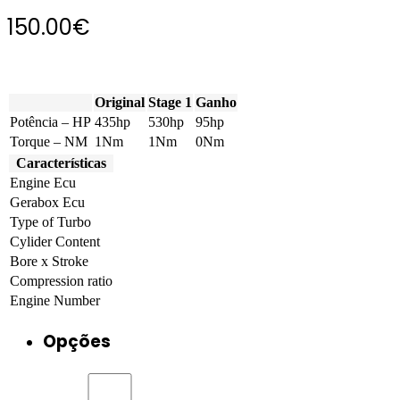
150.00
€
Original
Stage 1
Ganho
Potência – HP
435hp
530hp
95hp
Torque – NM
1Nm
1Nm
0Nm
Características
Engine Ecu
Gerabox Ecu
Type of Turbo
Cylider Content
Bore x Stroke
Compression ratio
Engine Number
Opções