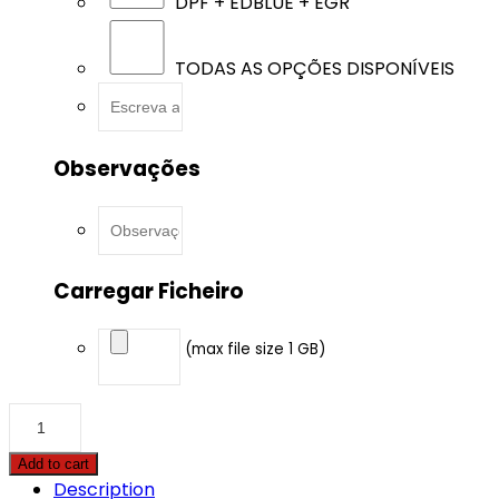
DPF + EDBLUE + EGR
TODAS AS OPÇÕES DISPONÍVEIS
Observações
Carregar Ficheiro
(max file size 1 GB)
Case
-
Quadtrac
Add to cart
-
Description
435