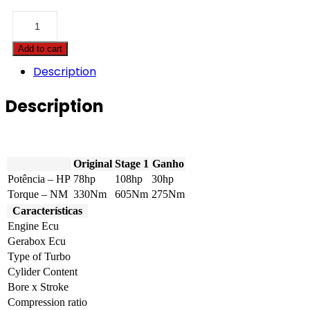
Case
-
Quantum
Add to cart
-
75N
Description
3.2
Tier
Description
3B
78hp
quantity
Original
Stage 1
Ganho
Potência – HP
78hp
108hp
30hp
Torque – NM
330Nm
605Nm
275Nm
Características
Engine Ecu
Gerabox Ecu
Type of Turbo
Cylider Content
Bore x Stroke
Compression ratio