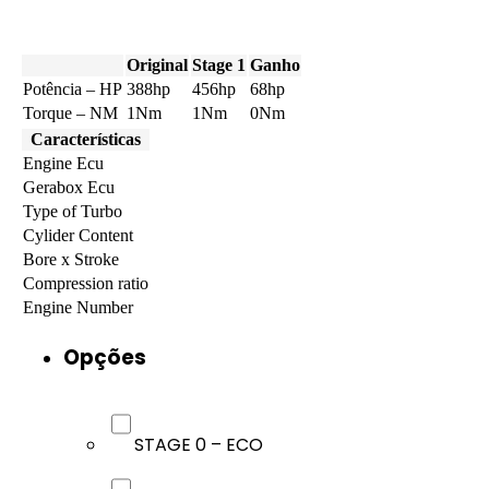
Original
Stage 1
Ganho
Potência – HP
388hp
456hp
68hp
Torque – NM
1Nm
1Nm
0Nm
Características
Engine Ecu
Gerabox Ecu
Type of Turbo
Cylider Content
Bore x Stroke
Compression ratio
Engine Number
Opções
STAGE 0 – ECO