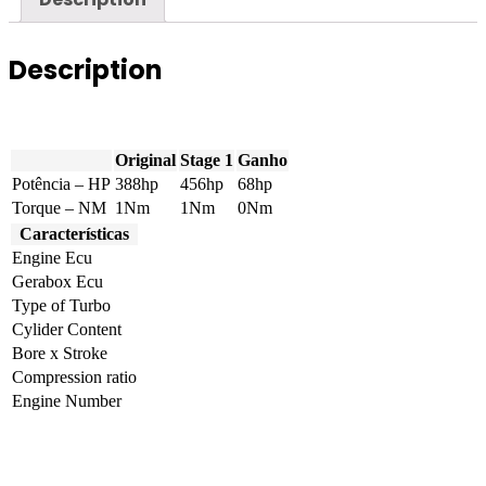
388hp
quantity
Description
Original
Stage 1
Ganho
Potência – HP
388hp
456hp
68hp
Torque – NM
1Nm
1Nm
0Nm
Características
Engine Ecu
Gerabox Ecu
Type of Turbo
Cylider Content
Bore x Stroke
Compression ratio
Engine Number