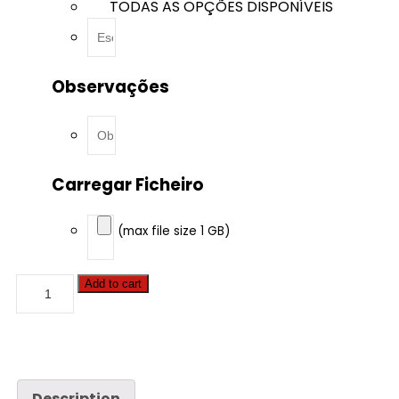
TODAS AS OPÇÕES DISPONÍVEIS
Observações
Carregar Ficheiro
(max file size 1 GB)
Case
Add to cart
-
Steiger
-
380
12.9
Tier
4A
Description