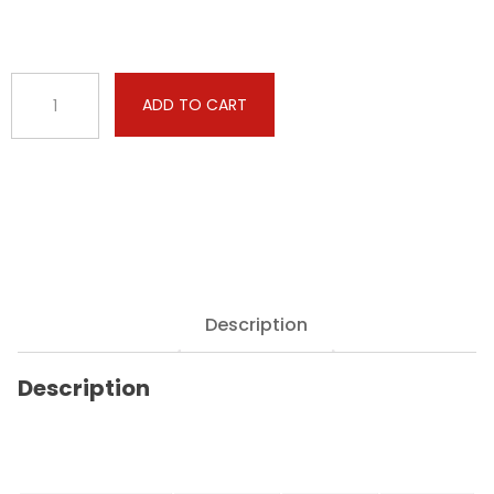
Case
ADD TO CART
-
Steiger
-
550
12.9
Tier
4A
555hp
quantity
Description
Description