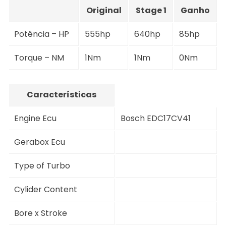
Original
Stage 1
Ganho
Potência – HP
555hp
640hp
85hp
Torque – NM
1Nm
1Nm
0Nm
Características
Engine Ecu
Bosch EDC17CV41
Gerabox Ecu
Type of Turbo
Cylider Content
Bore x Stroke