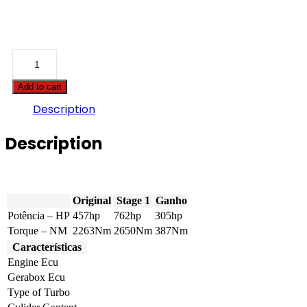
Case
-
STX
Add to cart
-
450
Description
14.9
457hp
Description
quantity
Original
Stage 1
Ganho
Potência – HP
457hp
762hp
305hp
Torque – NM
2263Nm
2650Nm
387Nm
Características
Engine Ecu
Gerabox Ecu
Type of Turbo