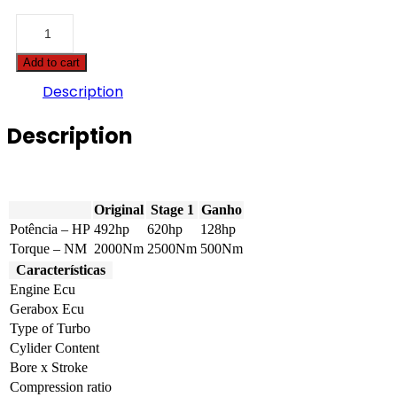
Case
-
STX
Add to cart
-
480
Description
14.9
492hp
Description
quantity
Original
Stage 1
Ganho
Potência – HP
492hp
620hp
128hp
Torque – NM
2000Nm
2500Nm
500Nm
Características
Engine Ecu
Gerabox Ecu
Type of Turbo
Cylider Content
Bore x Stroke
Compression ratio