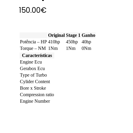
150.00
€
Original
Stage 1
Ganho
Potência – HP
410hp
450hp
40hp
Torque – NM
1Nm
1Nm
0Nm
Características
Engine Ecu
Gerabox Ecu
Type of Turbo
Cylider Content
Bore x Stroke
Compression ratio
Engine Number