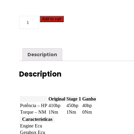
Case
Add to cart
-
Titan
-
4540
8.7
Tier
Description
4B
410hp
quantity
Description
Original
Stage 1
Ganho
Potência – HP
410hp
450hp
40hp
Torque – NM
1Nm
1Nm
0Nm
Características
Engine Ecu
Gerabox Ecu