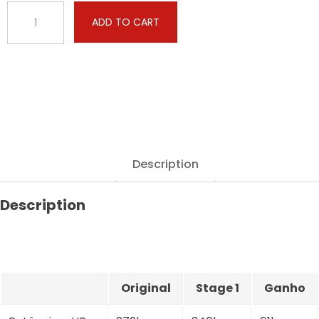
Caterpillar
ADD TO CART
-
3126B
-
7.2
-
279hp
quantity
Description
Description
Original
Stage 1
Ganho