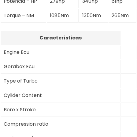
Potência – HP
279hp
340hp
61hp
Torque – NM
1085Nm
1350Nm
265Nm
Características
Engine Ecu
Gerabox Ecu
Type of Turbo
Cylider Content
Bore x Stroke
Compression ratio