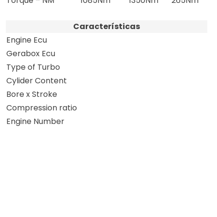
Torque – NM
1085Nm
1350Nm
265Nm
Características
Engine Ecu
Gerabox Ecu
Type of Turbo
Cylider Content
Bore x Stroke
Compression ratio
Engine Number