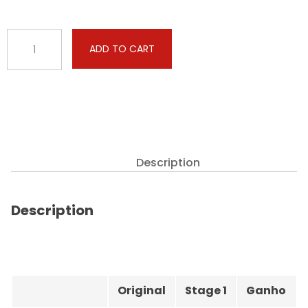
Caterpillar
ADD TO CART
-
3126E
-
7.2
-
193hp
quantity
Description
Description
Original
Stage 1
Ganho