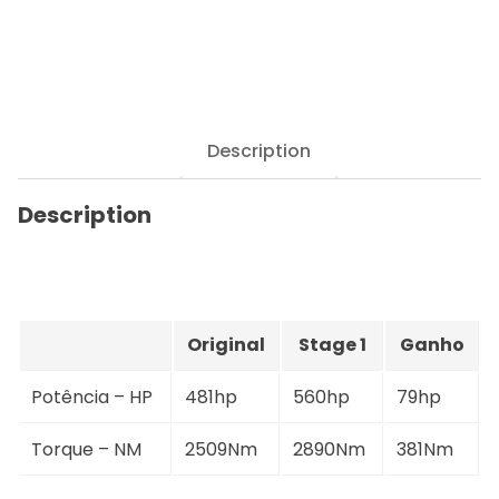
Description
Description
Original
Stage 1
Ganho
Potência – HP
481hp
560hp
79hp
Torque – NM
2509Nm
2890Nm
381Nm