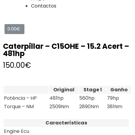
Contactos
0.00
€
Caterpillar – C15OHE – 15.2 Acert –
481hp
150.00
€
Original
Stage 1
Ganho
Potência – HP
481hp
560hp
79hp
Torque – NM
2509Nm
2890Nm
381Nm
Características
Engine Ecu