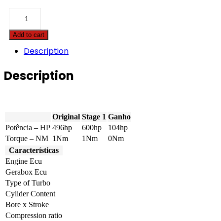
Challenger
-
MT
Add to cart
-
855E
Description
-
496hp
Description
quantity
Original
Stage 1
Ganho
Potência – HP
496hp
600hp
104hp
Torque – NM
1Nm
1Nm
0Nm
Características
Engine Ecu
Gerabox Ecu
Type of Turbo
Cylider Content
Bore x Stroke
Compression ratio