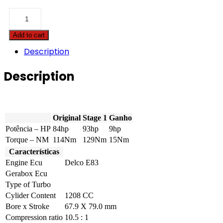
Chevrolet
-
Aveo
Add to cart
/
Sonic
Description
-
1.2i
Description
16v
84hp
quantity
Original
Stage 1
Ganho
Potência – HP
84hp
93hp
9hp
Torque – NM
114Nm
129Nm
15Nm
Características
Engine Ecu
Delco E83
Gerabox Ecu
Type of Turbo
Cylider Content
1208 CC
Bore x Stroke
67.9 X 79.0 mm
Compression ratio
10.5 : 1