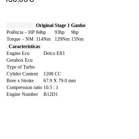
Original
Stage 1
Ganho
Potência – HP
84hp
93hp
9hp
Torque – NM
114Nm
129Nm
15Nm
Características
Engine Ecu
Delco E83
Gerabox Ecu
Type of Turbo
Cylider Content
1208 CC
Bore x Stroke
67.9 X 79.0 mm
Compression ratio
10.5 : 1
Engine Number
B12D1