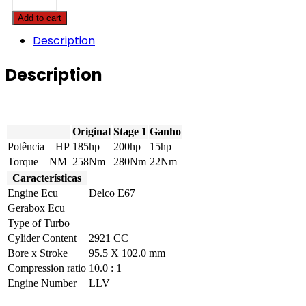
Colorado
Add to cart
-
2.9i
Description
-
185hp
Description
quantity
Original
Stage 1
Ganho
Potência – HP
185hp
200hp
15hp
Torque – NM
258Nm
280Nm
22Nm
Características
Engine Ecu
Delco E67
Gerabox Ecu
Type of Turbo
Cylider Content
2921 CC
Bore x Stroke
95.5 X 102.0 mm
Compression ratio
10.0 : 1
Engine Number
LLV