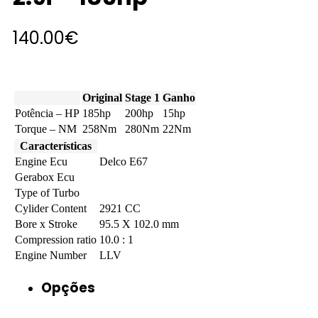
140.00
€
Original
Stage 1
Ganho
Potência – HP
185hp
200hp
15hp
Torque – NM
258Nm
280Nm
22Nm
Características
Engine Ecu
Delco E67
Gerabox Ecu
Type of Turbo
Cylider Content
2921 CC
Bore x Stroke
95.5 X 102.0 mm
Compression ratio
10.0 : 1
Engine Number
LLV
Opções