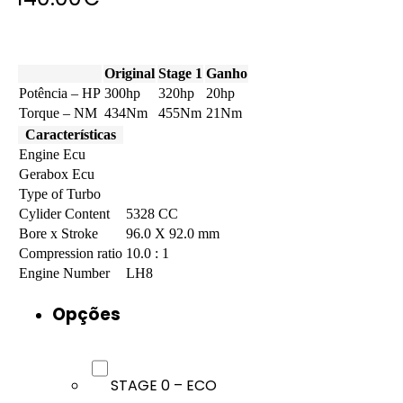
Original
Stage 1
Ganho
Potência – HP
300hp
320hp
20hp
Torque – NM
434Nm
455Nm
21Nm
Características
Engine Ecu
Gerabox Ecu
Type of Turbo
Cylider Content
5328 CC
Bore x Stroke
96.0 X 92.0 mm
Compression ratio
10.0 : 1
Engine Number
LH8
Opções
STAGE 0 – ECO