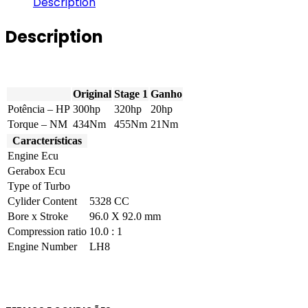
Description
V8
300hp
Description
quantity
Original
Stage 1
Ganho
Potência – HP
300hp
320hp
20hp
Torque – NM
434Nm
455Nm
21Nm
Características
Engine Ecu
Gerabox Ecu
Type of Turbo
Cylider Content
5328 CC
Bore x Stroke
96.0 X 92.0 mm
Compression ratio
10.0 : 1
Engine Number
LH8