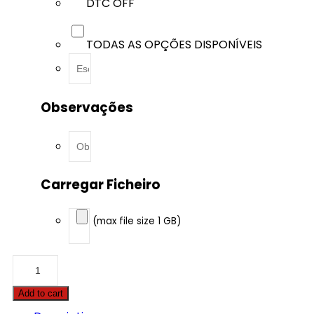
DTC OFF
TODAS AS OPÇÕES DISPONÍVEIS
Observações
Carregar Ficheiro
(max file size 1 GB)
Chevrolet
-
Colorado
Add to cart
-
5.3