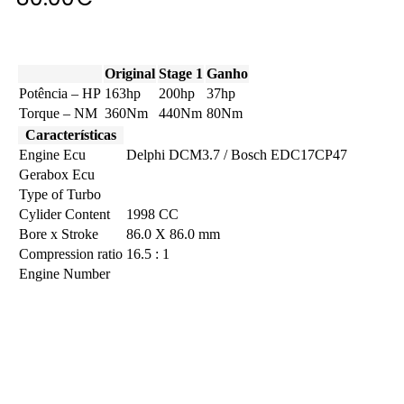
Original
Stage 1
Ganho
Potência – HP
163hp
200hp
37hp
Torque – NM
360Nm
440Nm
80Nm
Características
Engine Ecu
Delphi DCM3.7 / Bosch EDC17CP47
Gerabox Ecu
Type of Turbo
Cylider Content
1998 CC
Bore x Stroke
86.0 X 86.0 mm
Compression ratio
16.5 : 1
Engine Number