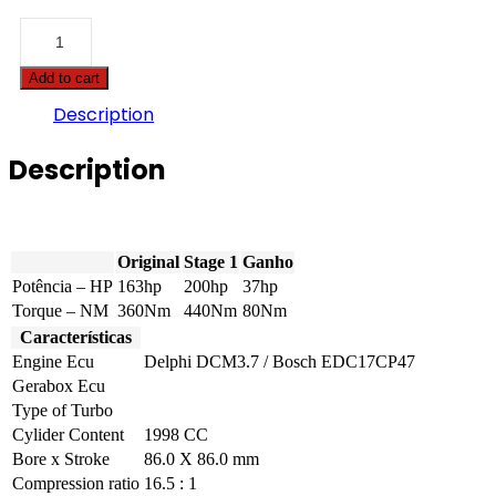
Chevrolet
-
Cruze
Add to cart
-
2.0D
Description
163hp
quantity
Description
Original
Stage 1
Ganho
Potência – HP
163hp
200hp
37hp
Torque – NM
360Nm
440Nm
80Nm
Características
Engine Ecu
Delphi DCM3.7 / Bosch EDC17CP47
Gerabox Ecu
Type of Turbo
Cylider Content
1998 CC
Bore x Stroke
86.0 X 86.0 mm
Compression ratio
16.5 : 1