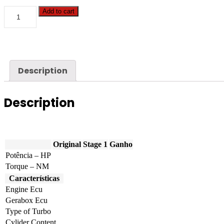
Chevrolet
Add to cart
-
Equinox
-
1.5T
180hp
quantity
Description
Description
Original
Stage 1
Ganho
Potência – HP
Torque – NM
Características
Engine Ecu
Gerabox Ecu
Type of Turbo
Cylider Content