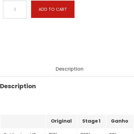
Chevrolet
ADD TO CART
-
Express
-
5.3
V8
310hp
quantity
Description
Description
Original
Stage 1
Ganho