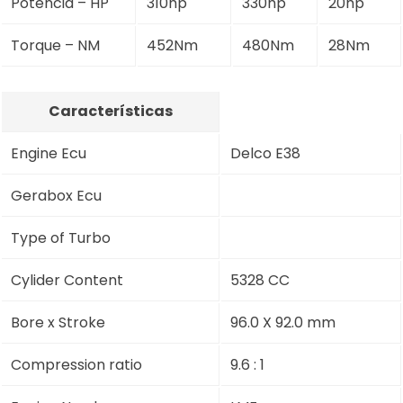
Potência – HP
310hp
330hp
20hp
Torque – NM
452Nm
480Nm
28Nm
Características
Engine Ecu
Delco E38
Gerabox Ecu
Type of Turbo
Cylider Content
5328 CC
Bore x Stroke
96.0 X 92.0 mm
Compression ratio
9.6 : 1