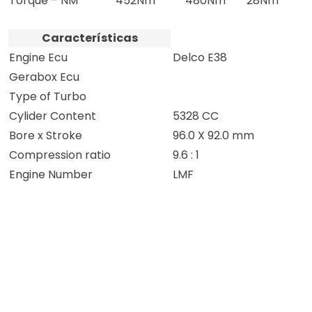
Torque – NM
452Nm
480Nm
28Nm
Características
Engine Ecu
Delco E38
Gerabox Ecu
Type of Turbo
Cylider Content
5328 CC
Bore x Stroke
96.0 X 92.0 mm
Compression ratio
9.6 : 1
Engine Number
LMF