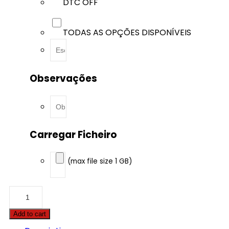
DTC OFF
TODAS AS OPÇÕES DISPONÍVEIS
Observações
Carregar Ficheiro
(max file size 1 GB)
Chevrolet
-
S10
Add to cart
-
2.2i