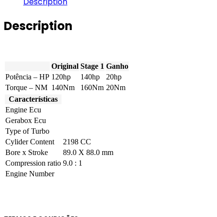
Description
-
120hp
Description
quantity
Original
Stage 1
Ganho
Potência – HP
120hp
140hp
20hp
Torque – NM
140Nm
160Nm
20Nm
Características
Engine Ecu
Gerabox Ecu
Type of Turbo
Cylider Content
2198 CC
Bore x Stroke
89.0 X 88.0 mm
Compression ratio
9.0 : 1
Engine Number