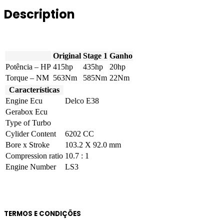
415hp
Description
quantity
Original
Stage 1
Ganho
Potência – HP
415hp
435hp
20hp
Torque – NM
563Nm
585Nm
22Nm
Características
Engine Ecu
Delco E38
Gerabox Ecu
Type of Turbo
Cylider Content
6202 CC
Bore x Stroke
103.2 X 92.0 mm
Compression ratio
10.7 : 1
Engine Number
LS3
TERMOS E CONDIÇÕES