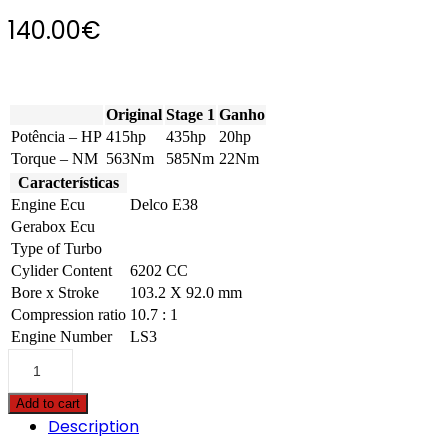
140.00
€
Original
Stage 1
Ganho
Potência – HP
415hp
435hp
20hp
Torque – NM
563Nm
585Nm
22Nm
Características
Engine Ecu
Delco E38
Gerabox Ecu
Type of Turbo
Cylider Content
6202 CC
Bore x Stroke
103.2 X 92.0 mm
Compression ratio
10.7 : 1
Engine Number
LS3
Chevrolet
-
SS
Add to cart
-
Description
6.2
V8