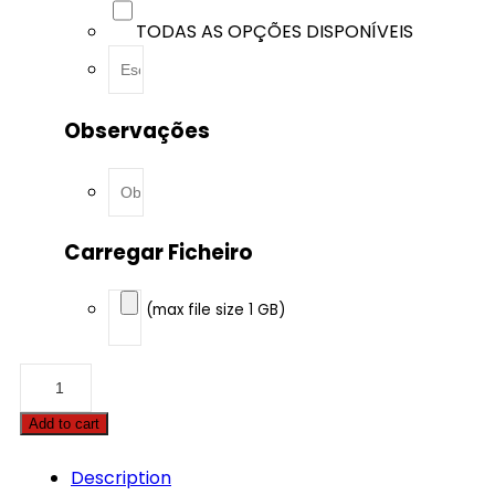
TODAS AS OPÇÕES DISPONÍVEIS
Observações
Carregar Ficheiro
(max file size 1 GB)
Chrysler
-
Voyager
Add to cart
-
2.5
CRD
Description
140hp