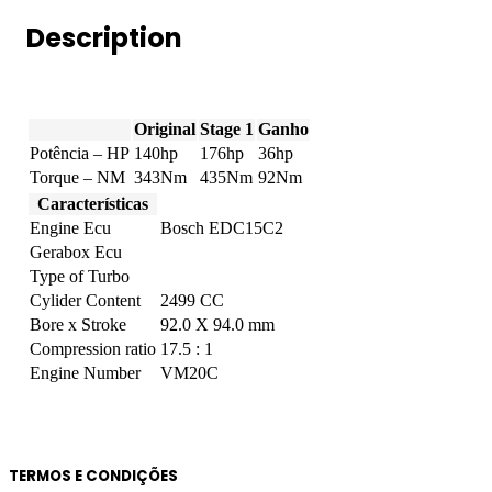
quantity
Description
Original
Stage 1
Ganho
Potência – HP
140hp
176hp
36hp
Torque – NM
343Nm
435Nm
92Nm
Características
Engine Ecu
Bosch EDC15C2
Gerabox Ecu
Type of Turbo
Cylider Content
2499 CC
Bore x Stroke
92.0 X 94.0 mm
Compression ratio
17.5 : 1
Engine Number
VM20C
TERMOS E CONDIÇÕES