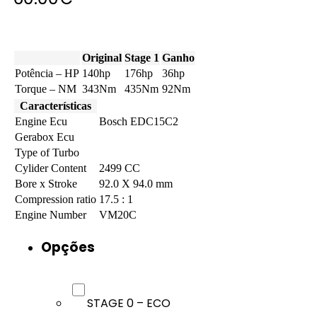
Original
Stage 1
Ganho
Potência – HP
140hp
176hp
36hp
Torque – NM
343Nm
435Nm
92Nm
Características
Engine Ecu
Bosch EDC15C2
Gerabox Ecu
Type of Turbo
Cylider Content
2499 CC
Bore x Stroke
92.0 X 94.0 mm
Compression ratio
17.5 : 1
Engine Number
VM20C
Opções
STAGE 0 – ECO