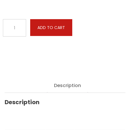
Citroën
ADD TO CART
-
C3
Picasso
-
1.2
PureTech
110hp
quantity
Description
Description