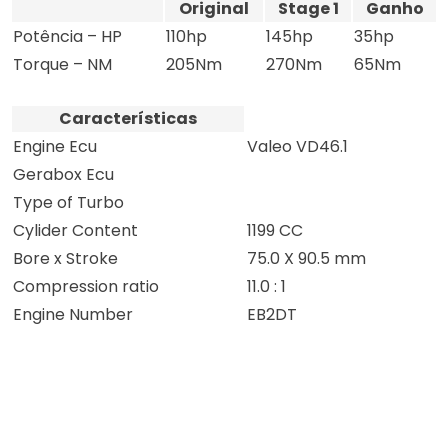
Original
Stage 1
Ganho
Potência – HP
110hp
145hp
35hp
Torque – NM
205Nm
270Nm
65Nm
Características
Engine Ecu
Valeo VD46.1
Gerabox Ecu
Type of Turbo
Cylider Content
1199 CC
Bore x Stroke
75.0 X 90.5 mm
Compression ratio
11.0 : 1
Engine Number
EB2DT