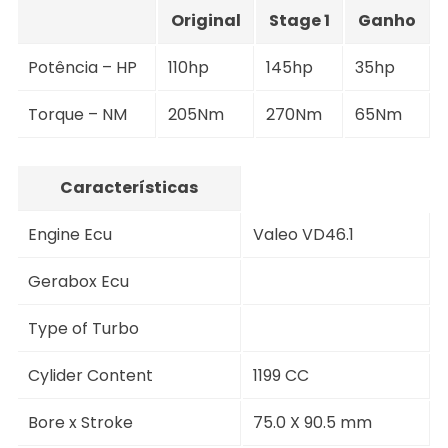
Original
Stage 1
Ganho
Potência – HP
110hp
145hp
35hp
Torque – NM
205Nm
270Nm
65Nm
Características
Engine Ecu
Valeo VD46.1
Gerabox Ecu
Type of Turbo
Cylider Content
1199 CC
Bore x Stroke
75.0 X 90.5 mm